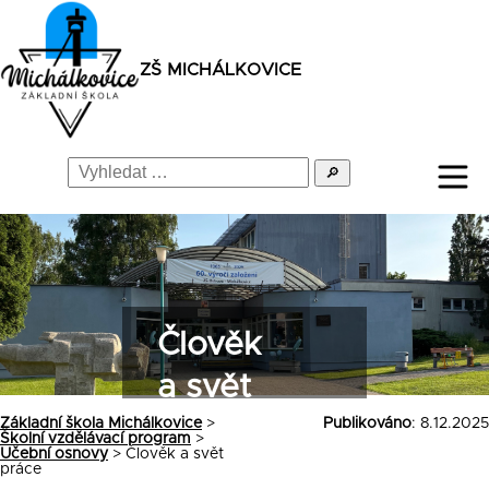
ZŠ MICHÁLKOVICE
🔎
Člověk
a svět
práce
Základní škola Michálkovice
>
Publikováno
: 8.12.2025
Školní vzdělávací program
>
Učební osnovy
>
Člověk a svět
práce