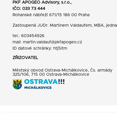
PKF APOGEO Advisory, s.r.o.,
IČO: 033 73 444
Rohanské nábřeží 671/15 186 00 Praha
Zastoupená JUDr. Martinem Valdaufem, MBA, jedn
tel.: 603454926
mail:
martin.valdauf@pkfapogeo.cz
ID datové schránky: htj5itm
ZŘIZOVATEL
Městský obvod Ostrava-Michálkovice, Čs. armády
325/106, 715 00 Ostrava-Michálkovice