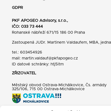
GDPR
PKF APOGEO Advisory, s.r.o.,
IČO: 033 73 444
Rohanské nábřeží 671/15 186 00 Praha
Zastoupená JUDr. Martinem Valdaufem, MBA, jedn
tel.: 603454926
mail:
martin.valdauf@pkfapogeo.cz
ID datové schránky: htj5itm
ZŘIZOVATEL
Městský obvod Ostrava-Michálkovice, Čs. armády
325/106, 715 00 Ostrava-Michálkovice