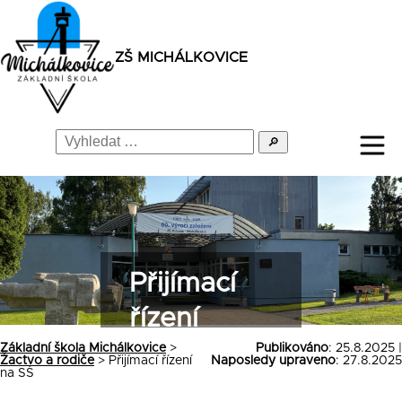
ZŠ MICHÁLKOVICE
🔎
Přijímací
řízení
na SŠ
Základní škola Michálkovice
>
Publikováno
: 25.8.2025 |
Žactvo a rodiče
>
Přijímací řízení
Naposledy upraveno
: 27.8.2025
na SŠ