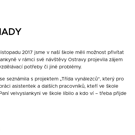
NADY
listopadu 2017 jsme v naší škole měli možnost přivítat
lankyně v rámci své návštěvy Ostravy projevila zájem
 vzdělávací potřeby či jiné problémy.
de se seznámila s projektem „Třída vynálezců“, který pro
práci asistentek a dalších pracovníků, kteří ve škole
í velvyslankyni ve škole líbilo a kdo ví – třeba přijde