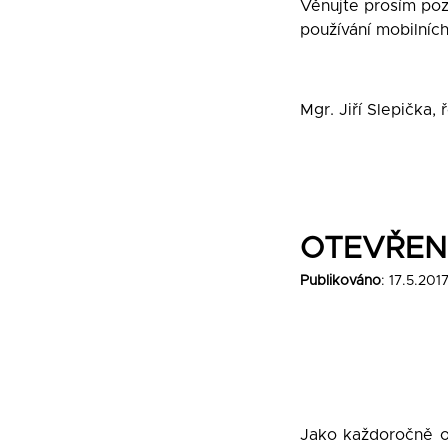
Věnujte prosím po
používání mobilních
Mgr. Jiří Slepička, 
OTEVŘENÍ
Publikováno
: 17.5.201
Jako každoročně ot