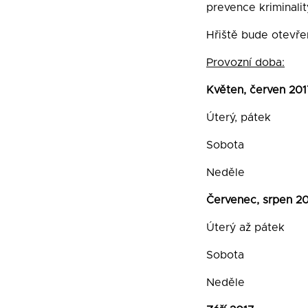
prevence kriminali
Hřiště bude otevř
Provozní doba:
Květen, červen 201
Úterý, pátek
Sobota 14
Neděle 9
Červenec, srpen 2
Úterý až páte
Sobota 14
Neděle 10