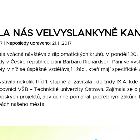
ILA NÁS VELVYSLANKYNĚ KA
17 |
Naposledy upraveno
: 21.11.2017
ala vzácná návštěva z diplomatických kruhů. V pondělí 20. 
dy v České republice paní Barbaru Richardson. Paní velvys
ly, v níž se úspěšně vzdělávají i žáci, kteří mají specifické
štívila několik tříd 1. stupně a zavítala i do třídy IX.A, k
acovníci VŠB – Technické univerzity Ostrava. Zajímala se o 
pských projektů, aby účinně pomáhali potřebným žákům. Pan
ěvách našeho města.