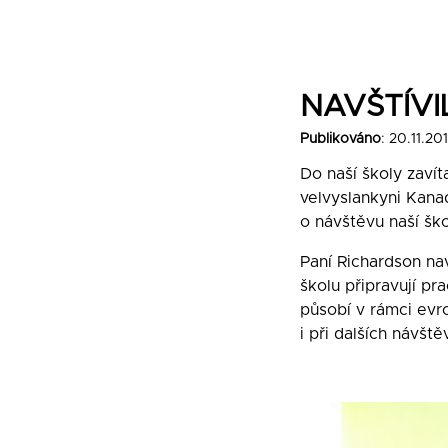
NAVŠTÍV
Publikováno
: 20.11.20
Do naší školy zavít
velvyslankyni Kana
o návštěvu naší ško
Paní Richardson nav
školu připravují pr
působí v rámci evro
i při dalších návšt