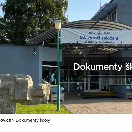
Dokumenty š
kovice
>
Dokumenty školy