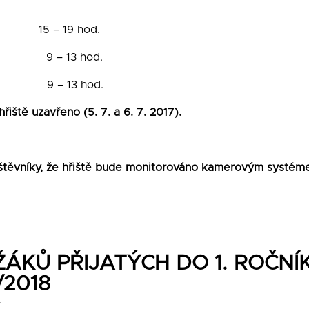
 15 – 19 hod.
 – 13 hod.
 – 13 hod.
hřiště uzavřeno (5. 7. a 6. 7. 2017).
těvníky, že hřiště bude monitorováno kamerovým systém
ÁKŮ PŘIJATÝCH DO 1. ROČNÍ
/2018
7