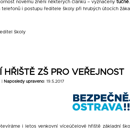
zornost novému znění některých článků – vyznačeny
tučně
 telefonů i postupu ředitele školy při hrubých útocích žák
ředitel školy
 HŘIŠTĚ ZŠ PRO VEŘEJNOST
7 |
Naposledy upraveno
: 19.5.2017
evíráme i letos venkovní víceúčelové hřiště základní škol