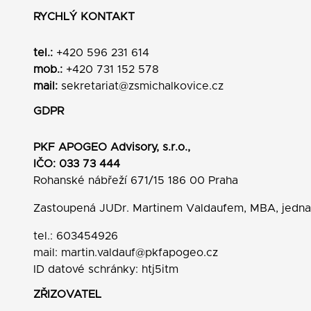
RYCHLÝ KONTAKT
tel.:
+420 596 231 614
mob.:
+420 731 152 578
mail:
sekretariat@zsmichalkovice.cz
GDPR
PKF APOGEO Advisory, s.r.o.,
IČO: 033 73 444
Rohanské nábřeží 671/15 186 00 Praha
Zastoupená JUDr. Martinem Valdaufem, MBA, jedn
tel.: 603454926
mail:
martin.valdauf@pkfapogeo.cz
ID datové schránky: htj5itm
ZŘIZOVATEL