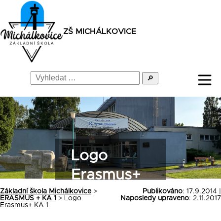
ZŠ MICHÁLKOVICE
🔎
Logo
Erasmus+
KA 1
Základní škola Michálkovice
>
Publikováno
: 17.9.2014 |
ERASMUS + KA 1
>
Logo
Naposledy upraveno
: 2.11.2017
Erasmus+ KA 1