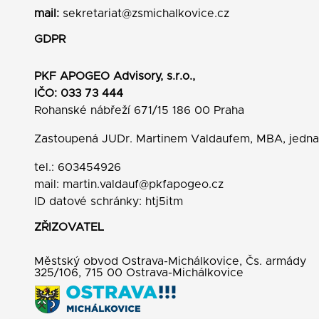
mail:
sekretariat@zsmichalkovice.cz
GDPR
PKF APOGEO Advisory, s.r.o.,
IČO: 033 73 444
Rohanské nábřeží 671/15 186 00 Praha
Zastoupená JUDr. Martinem Valdaufem, MBA, jedn
tel.: 603454926
mail:
martin.valdauf@pkfapogeo.cz
ID datové schránky: htj5itm
ZŘIZOVATEL
Městský obvod Ostrava-Michálkovice, Čs. armády
325/106, 715 00 Ostrava-Michálkovice