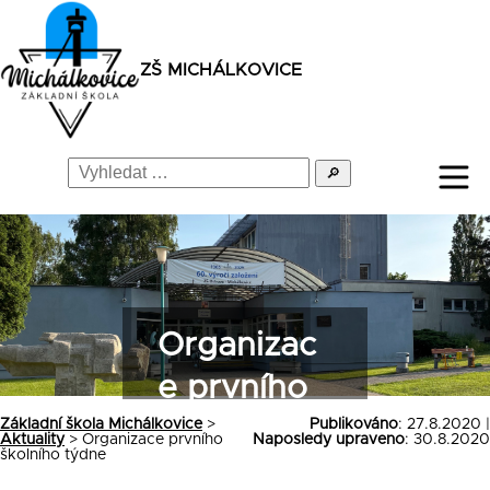
ZŠ MICHÁLKOVICE
🔎
Organizac
e prvního
školního
Základní škola Michálkovice
>
Publikováno
: 27.8.2020 |
Aktuality
>
Organizace prvního
Naposledy upraveno
: 30.8.2020
školního týdne
týdne