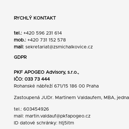
RYCHLÝ KONTAKT
tel.:
+420 596 231 614
mob.:
+420 731 152 578
mail:
sekretariat@zsmichalkovice.cz
GDPR
PKF APOGEO Advisory, s.r.o.,
IČO: 033 73 444
Rohanské nábřeží 671/15 186 00 Praha
Zastoupená JUDr. Martinem Valdaufem, MBA, jedn
tel.: 603454926
mail:
martin.valdauf@pkfapogeo.cz
ID datové schránky: htj5itm