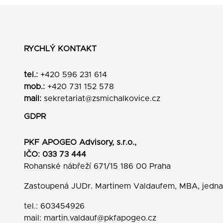
RYCHLÝ KONTAKT
tel.:
+420 596 231 614
mob.:
+420 731 152 578
mail:
sekretariat@zsmichalkovice.cz
GDPR
PKF APOGEO Advisory, s.r.o.,
IČO: 033 73 444
Rohanské nábřeží 671/15 186 00 Praha
Zastoupená JUDr. Martinem Valdaufem, MBA, jedn
tel.: 603454926
mail:
martin.valdauf@pkfapogeo.cz