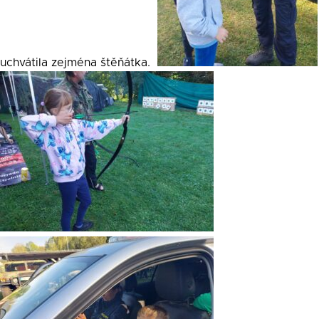
uchvátila zejména štěňátka.