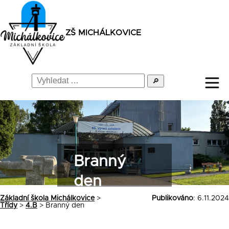
ZŠ MICHÁLKOVICE
🔎
Branný
den
Základní škola Michálkovice
>
Publikováno
: 6.11.2024
Třídy
>
4.B
>
Branný den