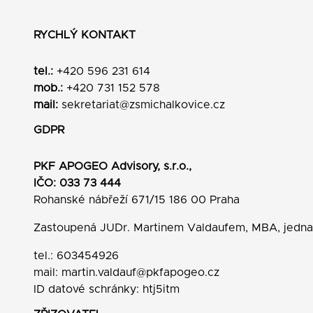
RYCHLÝ KONTAKT
tel.:
+420 596 231 614
mob.:
+420 731 152 578
mail:
sekretariat@zsmichalkovice.cz
GDPR
PKF APOGEO Advisory, s.r.o.,
IČO: 033 73 444
Rohanské nábřeží 671/15 186 00 Praha
Zastoupená JUDr. Martinem Valdaufem, MBA, jedn
tel.: 603454926
mail:
martin.valdauf@pkfapogeo.cz
ID datové schránky: htj5itm