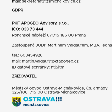
mail:
sekretariat@zsmichalkovice.cz
GDPR
PKF APOGEO Advisory, s.r.o.,
IČO: 033 73 444
Rohanské nábřeží 671/15 186 00 Praha
Zastoupená JUDr. Martinem Valdaufem, MBA, jedn
tel.: 603454926
mail:
martin.valdauf@pkfapogeo.cz
ID datové schránky: htj5itm
ZŘIZOVATEL
Městský obvod Ostrava-Michálkovice, Čs. armády
325/106, 715 00 Ostrava-Michálkovice