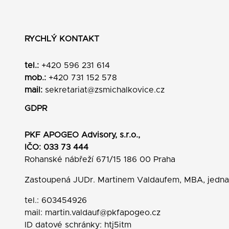
RYCHLÝ KONTAKT
tel.:
+420 596 231 614
mob.:
+420 731 152 578
mail:
sekretariat@zsmichalkovice.cz
GDPR
PKF APOGEO Advisory, s.r.o.,
IČO: 033 73 444
Rohanské nábřeží 671/15 186 00 Praha
Zastoupená JUDr. Martinem Valdaufem, MBA, jedn
tel.: 603454926
mail:
martin.valdauf@pkfapogeo.cz
ID datové schránky: htj5itm