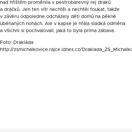
nad hřištěm proměnila v pestrobarevný rej draků
a dráčků. Jen ten vítr nechtěl a nechtěl foukat, takže
v závěru odpoledne odcházely děti domů na pěkně
uběhaných nohách. Ale v kapse je hřála sladká odměna
a všichni si pochvalovali, jaká to byla príma zábava.
Foto: Drakiáda
http://zsmichalkovice.rajce.idnes.cz/Drakiada_ZS_Michalk