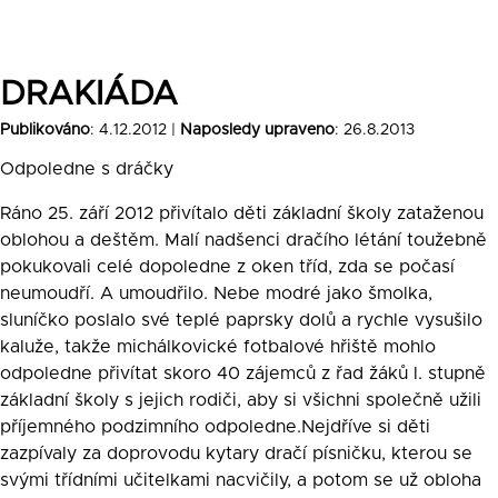
DRAKIÁDA
Publikováno
: 4.12.2012 |
Naposledy upraveno
: 26.8.2013
Odpoledne s dráčky
Ráno 25. září 2012 přivítalo děti základní školy zataženou
oblohou a deštěm. Malí nadšenci dračího létání toužebně
pokukovali celé dopoledne z oken tříd, zda se počasí
neumoudří. A umoudřilo. Nebe modré jako šmolka,
sluníčko poslalo své teplé paprsky dolů a rychle vysušilo
kaluže, takže michálkovické fotbalové hřiště mohlo
odpoledne přivítat skoro 40 zájemců z řad žáků l. stupně
základní školy s jejich rodiči, aby si všichni společně užili
příjemného podzimního odpoledne.Nejdříve si děti
zazpívaly za doprovodu kytary dračí písničku, kterou se
svými třídními učitelkami nacvičily, a potom se už obloha