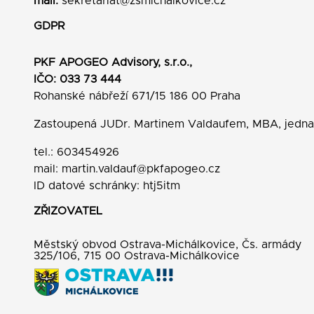
mail:
sekretariat@zsmichalkovice.cz
GDPR
PKF APOGEO Advisory, s.r.o.,
IČO: 033 73 444
Rohanské nábřeží 671/15 186 00 Praha
Zastoupená JUDr. Martinem Valdaufem, MBA, jedn
tel.: 603454926
mail:
martin.valdauf@pkfapogeo.cz
ID datové schránky: htj5itm
ZŘIZOVATEL
Městský obvod Ostrava-Michálkovice, Čs. armády
325/106, 715 00 Ostrava-Michálkovice