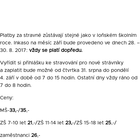
rok
2017/2018
Platby za stravné zůstávají stejné jako v loňském školním
roce. Inkaso na měsíc září bude provedeno ve dnech 28. –
30. 8. 2017:
vždy se platí
dopředu.
Vyřídit si přihlášku ke stravování pro nové strávníky
a zaplatit bude možné od čtvrtka 31. srpna do pondělí
4. září v době od 7 do 15 hodin. Ostatní dny vždy ráno od
7 do 8 hodin.
Ceny:
MŠ-
33,
-/
35
,-
ZŠ 7-10 let
21
,-/ZŠ 11-14 let
23,
-/ZŠ 15-18 let
25
,-/
zaměstnanci
26
,-