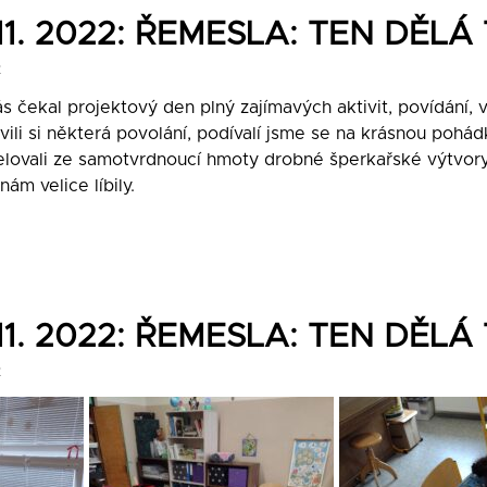
3. 11. 2022: ŘEMESLA: TEN DĚ
2
 nás čekal projektový den plný zajímavých aktivit, povídání,
ili si některá povolání, podívalí jsme se na krásnou pohádk
delovali ze samotvrdnoucí hmoty drobné šperkařské výtvory
ám velice líbily.
3. 11. 2022: ŘEMESLA: TEN DĚ
2