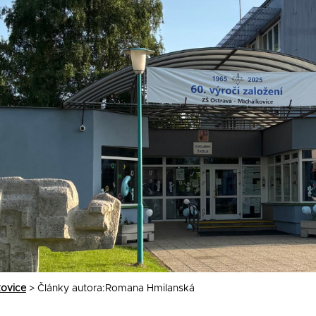
kovice
>
Články autora:Romana Hmilanská