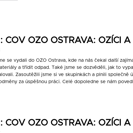
022: COV OZO OSTRAVA: OZÍCI
2
sme se vydali do OZO Ostrava, kde na nás čekal další zají
ateriály a třídit odpad. Také jsme se dozvěděli, jak to vy
vali. Zasoutěžili jsme si ve skupinkách a plnili společně 
 odměny za úspěšnou práci. Celé dopoledne se nám povedl
022: COV OZO OSTRAVA: OZÍCI
2