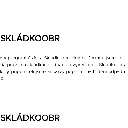
 A SKLÁDKOOBR
mavý program Ozíci a Skládkoobr. Hravou formou jsme se
padá právě na skládkách odpadu a vymýšleli si Skládkoobra,
úkoly, připomněli jsme si barvy popelnic na třídění odpadu
o.
 A SKLÁDKOOBR